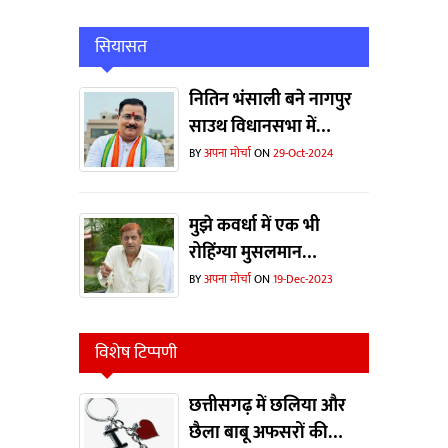
सियासत
नितिन भंसाली बने नागपुर
साउथ विधानसभा में
कॉर्डिनेटर
BY
अपना मोर्चा
ON
29-Oct-2024
मुझे कवर्धा में एक भी
रोहिंग्या मुसलमान
दिखाओ...भाजपा ने चुनाव
BY
अपना मोर्चा
ON
19-Dec-2023
जीतने के लिए झूठी कहानी
का इस्तेमाल किया- मोहम्मद
विशेष टिप्पणी
अकबर
छत्तीसगढ़ में छलिया और
छैला बाबू अफसरों की