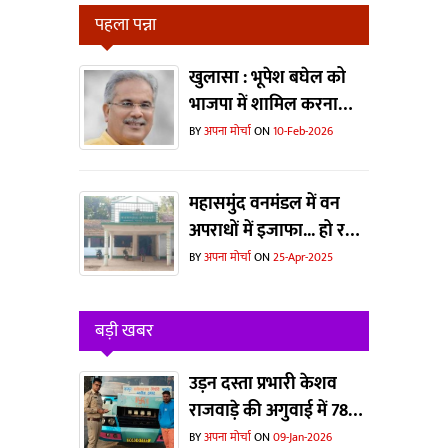
पहला पन्ना
खुलासा : भूपेश बघेल को
भाजपा में शामिल करना
चाहते थे मोदी और शाह?
BY
अपना मोर्चा
ON
10-Feb-2026
महासमुंद वनमंडल में वन
अपराधों में इजाफा... हो रहा
है जानवरों का
BY
अपना मोर्चा
ON
25-Apr-2025
शिकार...धड़ल्ले से काटा जा
रहा है जंगल
बड़ी खबर
उड़न दस्ता प्रभारी केशव
राजवाड़े की अगुवाई में 78
बसों पर कार्रवाई
BY
अपना मोर्चा
ON
09-Jan-2026