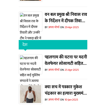
वन बल प्रमुख श्री निवास राव
के निर्देशन में दीपक तिवारी
और उनकी टीम ने पकड़ा बोरे
BY
अपना मोर्चा
ON
29-Apr-2025
में हिरण का सिंग
देश
पहलगाम की घटना पर मदनी
वेलफेयर सोसायटी सहित
कई मुस्लिम संगठनों ने
BY
अपना मोर्चा
ON
25-Apr-2025
जताया शोक... दोषियों को
फांसी देने की मांग
क्या सच में पत्रकार मुकेश
चंद्रकार का हत्यारा मुख्यमंत्री
निवास गया था ?
BY
अपना मोर्चा
ON
10-Jan-2025