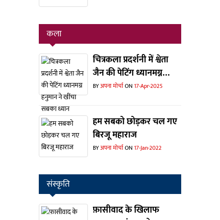
कला
चित्रकला प्रदर्शनी में श्वेता
जैन की पेटिंग ध्यानमग्न
हनुमान ने खींचा सबका
BY
अपना मोर्चा
ON
17-Apr-2025
ध्यान
हम सबको छोड़कर चल गए
बिरजू महाराज
BY
अपना मोर्चा
ON
17-Jan-2022
संस्कृति
फ़ासीवाद के खिलाफ