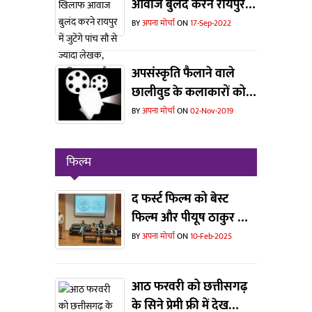
आवाज बुलंद करने रायपुर में
जुटेंगे पांच सौ से ज्यादा
BY
अपना मोर्चा
ON
17-Sep-2022
लेखक, साहित्यकार और
संस्कृतिकर्मी
अपसंस्कृति फैलाने वाले
छालीवुड के कलाकारों को
संस्कृति विभाग ने दिखाया
BY
अपना मोर्चा
ON
02-Nov-2019
बाहर का रास्ता... एक बड़े
वर्ग में हर्ष
फिल्म
द फर्स्ट फिल्म को बेस्ट
फिल्म और पीयूष ठाकुर को
मिला बेस्ट डायरेक्टर का
BY
अपना मोर्चा
ON
10-Feb-2025
अवॉर्ड
आठ फरवरी को छत्तीसगढ़
के सिने प्रेमी फ्री में देख