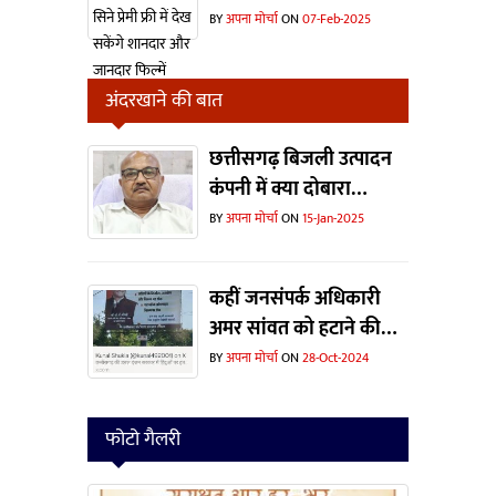
सकेंगे शानदार और जानदार
BY
अपना मोर्चा
ON
07-Feb-2025
फिल्में
अंदरखाने की बात
छत्तीसगढ़ बिजली उत्पादन
कंपनी में क्या दोबारा
ताजपोशी हो पाएंगी संजीव
BY
अपना मोर्चा
ON
15-Jan-2025
कटियार की ?
कहीं जनसंपर्क अधिकारी
अमर सांवत को हटाने की
वजह यह विज्ञापन तो नहीं ?
BY
अपना मोर्चा
ON
28-Oct-2024
फोटो गैलरी