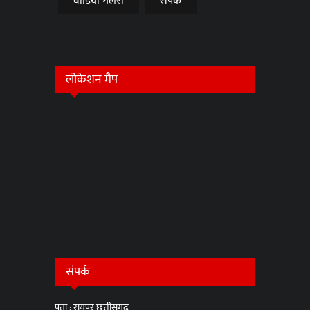
वीडियो गैलरी
संपर्क
लोकेशन मैप
संपर्क
पता : रायपुर छत्तीसगढ़