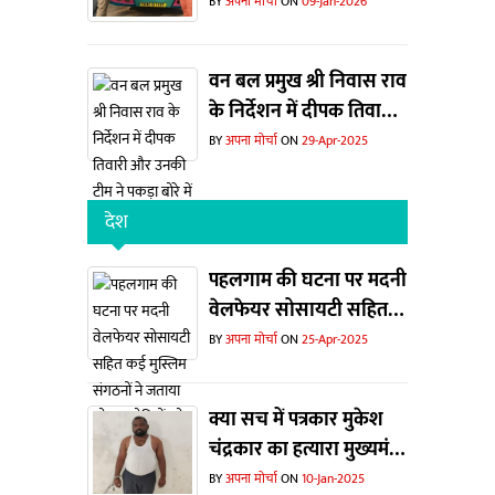
बसों पर कार्रवाई
BY
अपना मोर्चा
ON
09-Jan-2026
वन बल प्रमुख श्री निवास राव
के निर्देशन में दीपक तिवारी
और उनकी टीम ने पकड़ा बोरे
BY
अपना मोर्चा
ON
29-Apr-2025
में हिरण का सिंग
देश
पहलगाम की घटना पर मदनी
वेलफेयर सोसायटी सहित
कई मुस्लिम संगठनों ने
BY
अपना मोर्चा
ON
25-Apr-2025
जताया शोक... दोषियों को
फांसी देने की मांग
क्या सच में पत्रकार मुकेश
चंद्रकार का हत्यारा मुख्यमंत्री
निवास गया था ?
BY
अपना मोर्चा
ON
10-Jan-2025