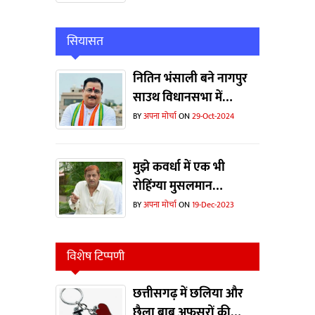
सियासत
नितिन भंसाली बने नागपुर
साउथ विधानसभा में
कॉर्डिनेटर
BY
अपना मोर्चा
ON
29-Oct-2024
मुझे कवर्धा में एक भी
रोहिंग्या मुसलमान
दिखाओ...भाजपा ने चुनाव
BY
अपना मोर्चा
ON
19-Dec-2023
जीतने के लिए झूठी कहानी
का इस्तेमाल किया- मोहम्मद
विशेष टिप्पणी
अकबर
छत्तीसगढ़ में छलिया और
छैला बाबू अफसरों की