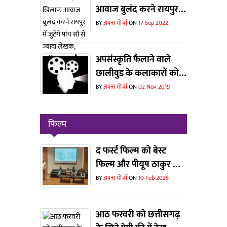
आवाज बुलंद करने रायपुर में
जुटेंगे पांच सौ से ज्यादा
BY
अपना मोर्चा
ON
17-Sep-2022
लेखक, साहित्यकार और
संस्कृतिकर्मी
अपसंस्कृति फैलाने वाले
छालीवुड के कलाकारों को
संस्कृति विभाग ने दिखाया
BY
अपना मोर्चा
ON
02-Nov-2019
बाहर का रास्ता... एक बड़े
वर्ग में हर्ष
फिल्म
द फर्स्ट फिल्म को बेस्ट
फिल्म और पीयूष ठाकुर को
मिला बेस्ट डायरेक्टर का
BY
अपना मोर्चा
ON
10-Feb-2025
अवॉर्ड
आठ फरवरी को छत्तीसगढ़