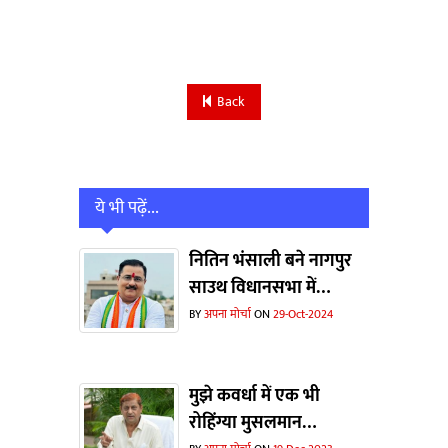
Back
ये भी पढ़ें...
नितिन भंसाली बने नागपुर
साउथ विधानसभा में
कॉर्डिनेटर
BY
अपना मोर्चा
ON
29-Oct-2024
मुझे कवर्धा में एक भी
रोहिंग्या मुसलमान