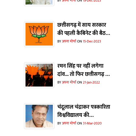
दिखाओ...भाजपा ने चुनाव
BY
अपना मोर्चा
ON
19-Dec-2023
जीतने के लिए झूठी कहानी
का इस्तेमाल किया- मोहम्मद
अकबर
छत्तीसगढ़ में साय सरकार
की पहली कैबिनेट की बैठक
के बाद जनता में निराशा
BY
अपना मोर्चा
ON
15-Dec-2023
रमन सिंह पर नहीं लगेगा
दांव... तो फिर छत्तीसगढ़ में
भाजपा से कौन होगा सीएम
BY
अपना मोर्चा
ON
21-Jan-2022
का चेहरा ?
चंदूलाल चंद्राकर पत्रकारिता
विश्वविद्यालय की
घोषणा...जनभावना का
BY
अपना मोर्चा
ON
31-Mar-2020
सम्मान