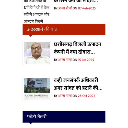
के सिने प्रेमी फ्री में देख
सकेंगे शानदार और जानदार
BY
अपना मोर्चा
ON
07-Feb-2025
फिल्में
अंदरखाने की बात
छत्तीसगढ़ बिजली उत्पादन
कंपनी में क्या दोबारा
ताजपोशी हो पाएंगी संजीव
BY
अपना मोर्चा
ON
15-Jan-2025
कटियार की ?
कहीं जनसंपर्क अधिकारी
अमर सांवत को हटाने की
वजह यह विज्ञापन तो नहीं ?
BY
अपना मोर्चा
ON
28-Oct-2024
फोटो गैलरी