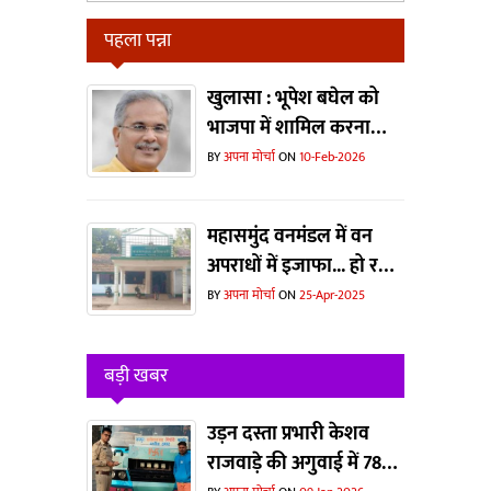
पहला पन्ना
खुलासा : भूपेश बघेल को
भाजपा में शामिल करना
चाहते थे मोदी और शाह?
BY
अपना मोर्चा
ON
10-Feb-2026
महासमुंद वनमंडल में वन
अपराधों में इजाफा... हो रहा
है जानवरों का
BY
अपना मोर्चा
ON
25-Apr-2025
शिकार...धड़ल्ले से काटा जा
रहा है जंगल
बड़ी खबर
उड़न दस्ता प्रभारी केशव
राजवाड़े की अगुवाई में 78