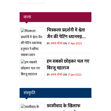
कला
चित्रकला प्रदर्शनी में श्वेता
जैन की पेटिंग ध्यानमग्न
हनुमान ने खींचा सबका
BY
अपना मोर्चा
ON
17-Apr-2025
ध्यान
हम सबको छोड़कर चल गए
बिरजू महाराज
BY
अपना मोर्चा
ON
17-Jan-2022
संस्कृति
फ़ासीवाद के खिलाफ