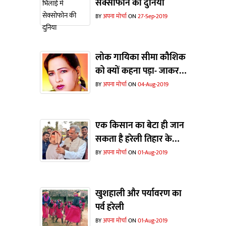
सेक्सोफोन की दुनिया
BY
अपना मोर्चा
ON
27-Sep-2019
लोक गायिका सीमा कौशिक
को क्यों कहना पड़ा- जाकर
यूपी-बिहार देखो... पता चल
BY
अपना मोर्चा
ON
04-Aug-2019
जाएगा छत्तीसगढ़ के कौन-
कौन से गानों पर डांसर कमर
हिला रही है?
एक किसान का बेटा ही जान
सकता है हरेली तिहार के
मायने
BY
अपना मोर्चा
ON
01-Aug-2019
खुशहाली और पर्यावरण का
पर्व हरेली
BY
अपना मोर्चा
ON
01-Aug-2019