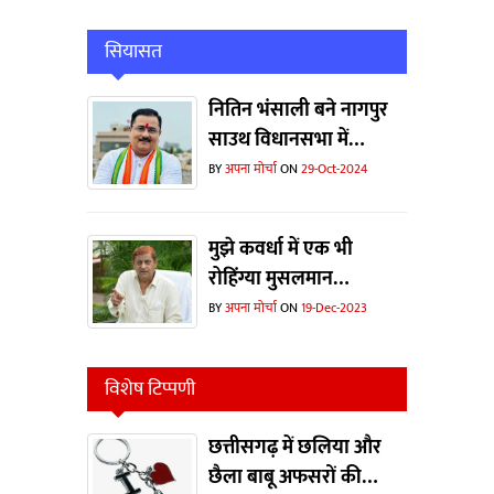
सियासत
नितिन भंसाली बने नागपुर
साउथ विधानसभा में
कॉर्डिनेटर
BY
अपना मोर्चा
ON
29-Oct-2024
मुझे कवर्धा में एक भी
रोहिंग्या मुसलमान
दिखाओ...भाजपा ने चुनाव
BY
अपना मोर्चा
ON
19-Dec-2023
जीतने के लिए झूठी कहानी
का इस्तेमाल किया- मोहम्मद
विशेष टिप्पणी
अकबर
छत्तीसगढ़ में छलिया और
छैला बाबू अफसरों की