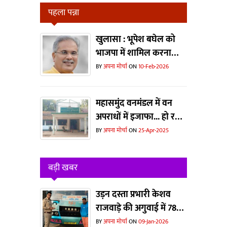
पहला पन्ना
खुलासा : भूपेश बघेल को
भाजपा में शामिल करना
चाहते थे मोदी और शाह?
BY
अपना मोर्चा
ON
10-Feb-2026
महासमुंद वनमंडल में वन
अपराधों में इजाफा... हो रहा
है जानवरों का
BY
अपना मोर्चा
ON
25-Apr-2025
शिकार...धड़ल्ले से काटा जा
रहा है जंगल
बड़ी खबर
उड़न दस्ता प्रभारी केशव
राजवाड़े की अगुवाई में 78
बसों पर कार्रवाई
BY
अपना मोर्चा
ON
09-Jan-2026