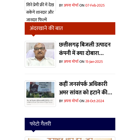
सकेंगे शानदार और जानदार
BY
अपना मोर्चा
ON
07-Feb-2025
फिल्में
अंदरखाने की बात
छत्तीसगढ़ बिजली उत्पादन
कंपनी में क्या दोबारा
ताजपोशी हो पाएंगी संजीव
BY
अपना मोर्चा
ON
15-Jan-2025
कटियार की ?
कहीं जनसंपर्क अधिकारी
अमर सांवत को हटाने की
वजह यह विज्ञापन तो नहीं ?
BY
अपना मोर्चा
ON
28-Oct-2024
फोटो गैलरी