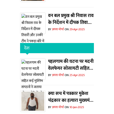
वन बल प्रमुख श्री निवास राव
के निर्देशन में दीपक तिवारी
और उनकी टीम ने पकड़ा बोरे
BY
अपना मोर्चा
ON
29-Apr-2025
में हिरण का सिंग
देश
पहलगाम की घटना पर मदनी
वेलफेयर सोसायटी सहित
कई मुस्लिम संगठनों ने
BY
अपना मोर्चा
ON
25-Apr-2025
जताया शोक... दोषियों को
फांसी देने की मांग
क्या सच में पत्रकार मुकेश
चंद्रकार का हत्यारा मुख्यमंत्री
निवास गया था ?
BY
अपना मोर्चा
ON
10-Jan-2025