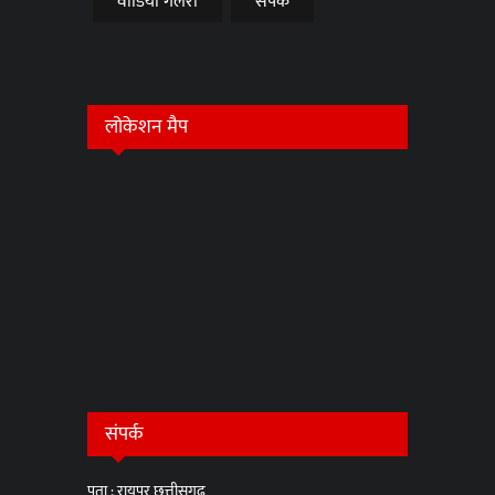
वीडियो गैलरी
संपर्क
लोकेशन मैप
संपर्क
पता : रायपुर छत्तीसगढ़