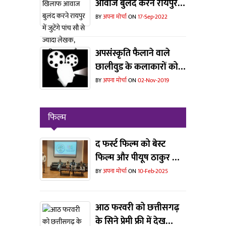
आवाज बुलंद करने रायपुर में
जुटेंगे पांच सौ से ज्यादा
BY
अपना मोर्चा
ON
17-Sep-2022
लेखक, साहित्यकार और
संस्कृतिकर्मी
अपसंस्कृति फैलाने वाले
छालीवुड के कलाकारों को
संस्कृति विभाग ने दिखाया
BY
अपना मोर्चा
ON
02-Nov-2019
बाहर का रास्ता... एक बड़े
वर्ग में हर्ष
फिल्म
द फर्स्ट फिल्म को बेस्ट
फिल्म और पीयूष ठाकुर को
मिला बेस्ट डायरेक्टर का
BY
अपना मोर्चा
ON
10-Feb-2025
अवॉर्ड
आठ फरवरी को छत्तीसगढ़
के सिने प्रेमी फ्री में देख