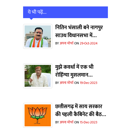
ये भी पढ़ें...
नितिन भंसाली बने नागपुर
साउथ विधानसभा में
कॉर्डिनेटर
BY
अपना मोर्चा
ON
29-Oct-2024
मुझे कवर्धा में एक भी
रोहिंग्या मुसलमान
दिखाओ...भाजपा ने चुनाव
BY
अपना मोर्चा
ON
19-Dec-2023
जीतने के लिए झूठी कहानी
का इस्तेमाल किया- मोहम्मद
अकबर
छत्तीसगढ़ में साय सरकार
की पहली कैबिनेट की बैठक
के बाद जनता में निराशा
BY
अपना मोर्चा
ON
15-Dec-2023