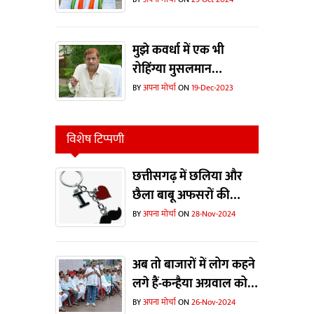
मुझे कवर्धा में एक भी
रोहिंग्या मुसलमान
दिखाओ...भाजपा ने चुनाव
BY
अपना मोर्चा
ON
19-Dec-2023
जीतने के लिए झूठी कहानी
का इस्तेमाल किया- मोहम्मद
विशेष टिप्पणी
अकबर
छत्तीसगढ़ में छलिया और
छैला बाबू अफसरों की
भरमार !
BY
अपना मोर्चा
ON
28-Nov-2024
अब तो बाजारों में लोग कहने
लगे हैं-कन्हैया अग्रवाल को
टिकट मिलती तो जीत जाते !
BY
अपना मोर्चा
ON
26-Nov-2024