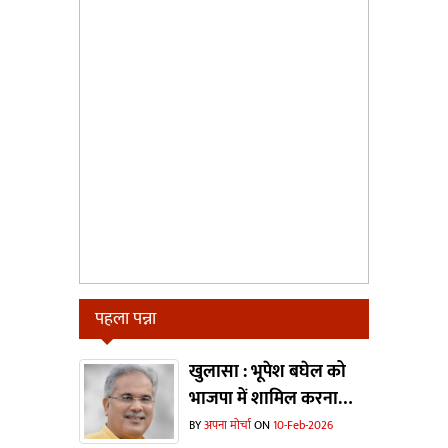
पहला पन्ना
खुलासा : भूपेश बघेल को
भाजपा में शामिल करना
चाहते थे मोदी और शाह?
BY
अपना मोर्चा
ON
10-Feb-2026