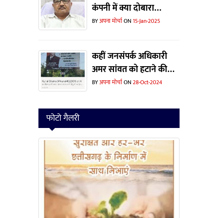
कंपनी में क्या दोबारा
ताजपोशी हो पाएंगी संजीव
BY
अपना मोर्चा
ON
15-Jan-2025
कटियार की ?
कहीं जनसंपर्क अधिकारी
अमर सांवत को हटाने की
वजह यह विज्ञापन तो नहीं ?
BY
अपना मोर्चा
ON
28-Oct-2024
फोटो गैलरी