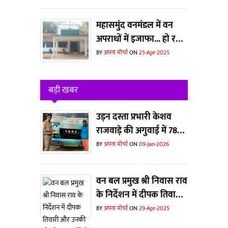
महासमुंद वनमंडल में वन
अपराधों में इजाफा... हो रहा
है जानवरों का
BY
अपना मोर्चा
ON
25-Apr-2025
शिकार...धड़ल्ले से काटा जा
रहा है जंगल
बड़ी खबर
उड़न दस्ता प्रभारी केशव
राजवाड़े की अगुवाई में 78
बसों पर कार्रवाई
BY
अपना मोर्चा
ON
09-Jan-2026
वन बल प्रमुख श्री निवास राव
के निर्देशन में दीपक तिवारी
और उनकी टीम ने पकड़ा बोरे
BY
अपना मोर्चा
ON
29-Apr-2025
में हिरण का सिंग