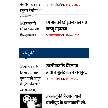
हनुमान ने खींचा सबका
BY
अपना मोर्चा
ON
17-Apr-2025
ध्यान
हम सबको छोड़कर चल गए
बिरजू महाराज
BY
अपना मोर्चा
ON
17-Jan-2022
संस्कृति
फ़ासीवाद के खिलाफ
आवाज बुलंद करने रायपुर में
जुटेंगे पांच सौ से ज्यादा
BY
अपना मोर्चा
ON
17-Sep-2022
लेखक, साहित्यकार और
संस्कृतिकर्मी
अपसंस्कृति फैलाने वाले
छालीवुड के कलाकारों को