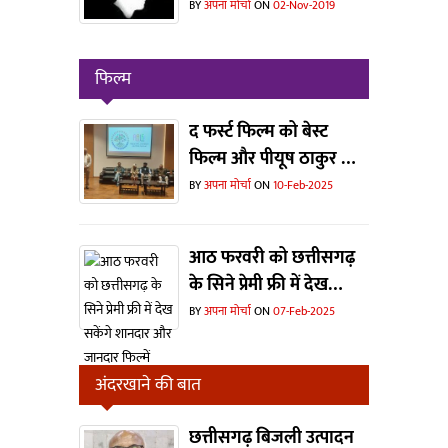
संस्कृति विभाग ने दिखाया
BY
अपना मोर्चा
ON
02-Nov-2019
बाहर का रास्ता... एक बड़े
वर्ग में हर्ष
फिल्म
द फर्स्ट फिल्म को बेस्ट
फिल्म और पीयूष ठाकुर को
मिला बेस्ट डायरेक्टर का
BY
अपना मोर्चा
ON
10-Feb-2025
अवॉर्ड
आठ फरवरी को छत्तीसगढ़
के सिने प्रेमी फ्री में देख
सकेंगे शानदार और जानदार
BY
अपना मोर्चा
ON
07-Feb-2025
फिल्में
अंदरखाने की बात
छत्तीसगढ़ बिजली उत्पादन