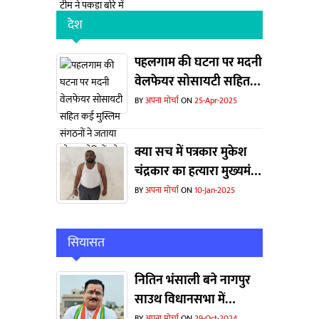
देश
पहलगाम की घटना पर मदनी
वेलफेयर सोसायटी सहित
कई मुस्लिम संगठनों ने
BY
अपना मोर्चा
ON
25-Apr-2025
जताया शोक... दोषियों को
फांसी देने की मांग
क्या सच में पत्रकार मुकेश
चंद्रकार का हत्यारा मुख्यमंत्री
निवास गया था ?
BY
अपना मोर्चा
ON
10-Jan-2025
सियासत
नितिन भंसाली बने नागपुर
साउथ विधानसभा में
कॉर्डिनेटर
BY
अपना मोर्चा
ON
29-Oct-2024