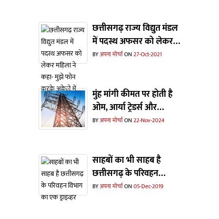
छत्तीसगढ़ राज्य विद्युत मंडल
में पदस्थ अफसर को लेकर
महिला ने कहा- मुझे फोन
BY
अपना मोर्चा
ON
27-Oct-2021
करके अकेले में बुलाते हैं
और...
मुंह मांगी कीमत पर होती है
ओम, आर्या ट्रेडर्स और
टेक्निकल टूल्स सेल्स से
BY
अपना मोर्चा
ON
22-Nov-2024
बिजली उपकरणों की खरीदी
साहबों का भी साहब है
छत्तीसगढ़ के परिवहन
विभाग का एक ड्राइव्हर
BY
अपना मोर्चा
ON
05-Dec-2019