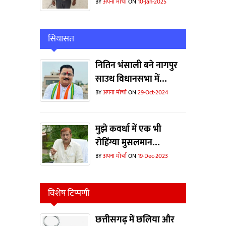
निवास गया था ?
BY
अपना मोर्चा
ON
10-Jan-2025
सियासत
नितिन भंसाली बने नागपुर
साउथ विधानसभा में
कॉर्डिनेटर
BY
अपना मोर्चा
ON
29-Oct-2024
मुझे कवर्धा में एक भी
रोहिंग्या मुसलमान
दिखाओ...भाजपा ने चुनाव
BY
अपना मोर्चा
ON
19-Dec-2023
जीतने के लिए झूठी कहानी
का इस्तेमाल किया- मोहम्मद
विशेष टिप्पणी
अकबर
छत्तीसगढ़ में छलिया और