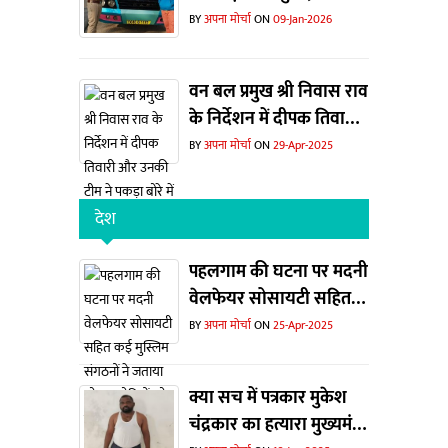
बसों पर कार्रवाई
BY
अपना मोर्चा
ON
09-Jan-2026
वन बल प्रमुख श्री निवास राव
के निर्देशन में दीपक तिवारी
और उनकी टीम ने पकड़ा बोरे
BY
अपना मोर्चा
ON
29-Apr-2025
में हिरण का सिंग
देश
पहलगाम की घटना पर मदनी
वेलफेयर सोसायटी सहित
कई मुस्लिम संगठनों ने
BY
अपना मोर्चा
ON
25-Apr-2025
जताया शोक... दोषियों को
फांसी देने की मांग
क्या सच में पत्रकार मुकेश
चंद्रकार का हत्यारा मुख्यमंत्री