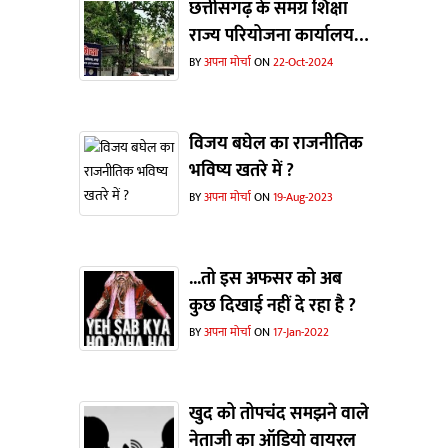
छत्तीसगढ़ के समग्र शिक्षा
राज्य परियोजना कार्यालय
के दो विवादित अफसर लगा
BY
अपना मोर्चा
ON
22-Oct-2024
रहे हैं सरकार की छवि को
बट्टा
विजय बघेल का राजनीतिक
भविष्य खतरे में ?
BY
अपना मोर्चा
ON
19-Aug-2023
...तो इस अफसर को अब
कुछ दिखाई नहीं दे रहा है ?
BY
अपना मोर्चा
ON
17-Jan-2022
खुद को तोपचंद समझने वाले
नेताजी का ऑडियो वायरल