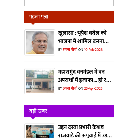
पहला पन्ना
खुलासा : भूपेश बघेल को
भाजपा में शामिल करना
चाहते थे मोदी और शाह?
BY
अपना मोर्चा
ON
10-Feb-2026
महासमुंद वनमंडल में वन
अपराधों में इजाफा... हो रहा
है जानवरों का
BY
अपना मोर्चा
ON
25-Apr-2025
शिकार...धड़ल्ले से काटा जा
रहा है जंगल
बड़ी खबर
उड़न दस्ता प्रभारी केशव
राजवाड़े की अगुवाई में 78