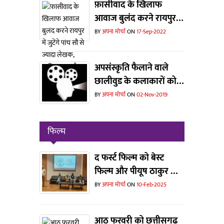
फ़ासीवाद के खिलाफ
आवाज बुलंद करने रायपुर में
जुटेंगे पांच सौ से ज्यादा
BY
अपना मोर्चा
ON
17-Sep-2022
लेखक, साहित्यकार और
संस्कृतिकर्मी
अपसंस्कृति फैलाने वाले
छालीवुड के कलाकारों को
संस्कृति विभाग ने दिखाया
BY
अपना मोर्चा
ON
02-Nov-2019
बाहर का रास्ता... एक बड़े
वर्ग में हर्ष
फिल्म
द फर्स्ट फिल्म को बेस्ट
फिल्म और पीयूष ठाकुर को
मिला बेस्ट डायरेक्टर का
BY
अपना मोर्चा
ON
10-Feb-2025
अवॉर्ड
आठ फरवरी को छत्तीसगढ़