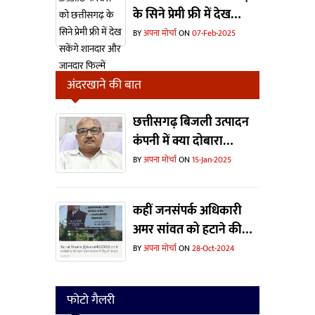
के सिने प्रेमी फ्री में देख
सकेंगे शानदार और जानदार
BY
अपना मोर्चा
ON
07-Feb-2025
फिल्में
अंदरखाने की बात
छत्तीसगढ़ बिजली उत्पादन
कंपनी में क्या दोबारा
ताजपोशी हो पाएंगी संजीव
BY
अपना मोर्चा
ON
15-Jan-2025
कटियार की ?
कहीं जनसंपर्क अधिकारी
अमर सांवत को हटाने की
वजह यह विज्ञापन तो नहीं ?
BY
अपना मोर्चा
ON
28-Oct-2024
फोटो गैलरी