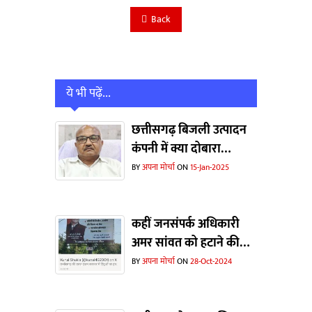
Back
ये भी पढ़ें...
छत्तीसगढ़ बिजली उत्पादन
कंपनी में क्या दोबारा
ताजपोशी हो पाएंगी संजीव
BY
अपना मोर्चा
ON
15-Jan-2025
कटियार की ?
कहीं जनसंपर्क अधिकारी
अमर सांवत को हटाने की
वजह यह विज्ञापन तो नहीं ?
BY
अपना मोर्चा
ON
28-Oct-2024